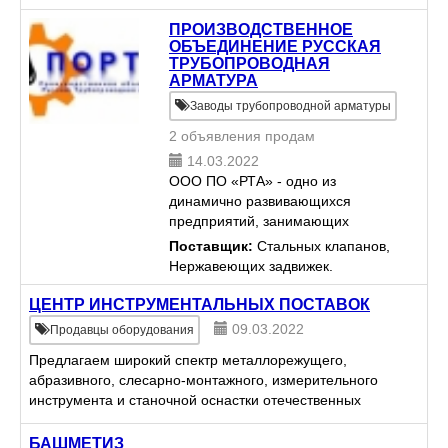
новой трубы. Компания имеет
собс...
ПРОИЗВОДСТВЕННОЕ
ОБЪЕДИНЕНИЕ РУССКАЯ
ТРУБОПРОВОДНАЯ
АРМАТУРА
Заводы трубопроводной арматуры
2 объявления продам
14.03.2022
ООО ПО «РТА» - одно из
динамично развивающихся
предприятий, занимающих
достойное место на рынке
Поставщик:
Стальных клапанов,
производства и поставок
Нержавеющих задвижек.
трубопроводной арматуры,
компрессоров, насосного и
ЦЕНТР ИНСТРУМЕНТАЛЬНЫХ ПОСТАВОК
другого промышленного
09.03.2022
Продавцы оборудования
оборудо...
Предлагаем широкий спектр металлорежущего,
абразивного, слесарно-монтажного, измерительного
инструмента и станочной оснастки отечественных
производителей по умеренным ценам со склада и
под заказ. Гиб...
БАШМЕТИЗ