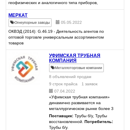
геофизических и аналогичного типа приборов,
аппаратуры и инструментов
МЕРКАТ
05.05.2022
Огнеупорные заводы
ОКВЭД (2014): G.46.19 - Деятельность агентов по
оптовой торговле универсальным ассортиментом
товаров
УФИМСКАЯ ТРУБНАЯ
КОМПАНИЯ
Металлоторговые компании
8 объявлений продам
9 строк прайса
1 заявок
07.04.2022
«Уфимская трубная компания»
динамично развивается на
металлургическом рынке более 3
лет. Мы занимаемся продажей
Поставщик:
Трубы б/у, Трубы
трубы, бывшей в употреблении,
восстановленной.
Потребитель:
восстановленной, лежалой,
Трубы б/у.