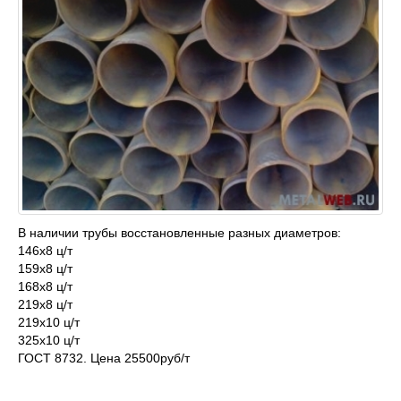
В наличии трубы восстановленные разных диаметров:
146х8 ц/т
159х8 ц/т
168х8 ц/т
219х8 ц/т
219х10 ц/т
325х10 ц/т
ГОСТ 8732. Цена 25500руб/т