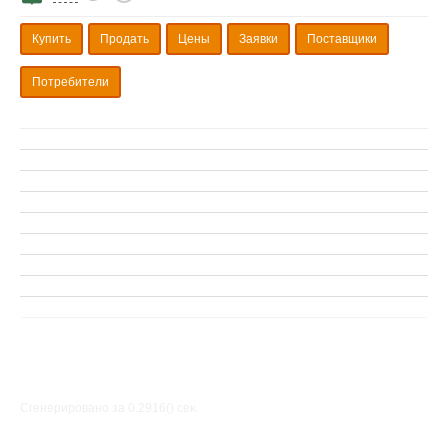
Купить
Продать
Цены
Заявки
Поставщики
Потребители
Сгенерировано за 0.2916() cек.