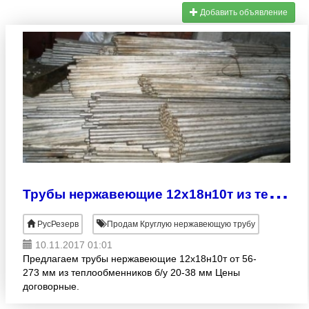
Добавить объявление
Т
рубы нержавеющие 12х18н10т из теплообменников б/у и новые
РусРезерв
Продам Круглую нержавеющую трубу
10.11.2017 01:01
Предлагаем трубы нержавеющие 12х18н10т от 56-
273 мм из теплообменников б/у 20-38 мм Цены
договорные.