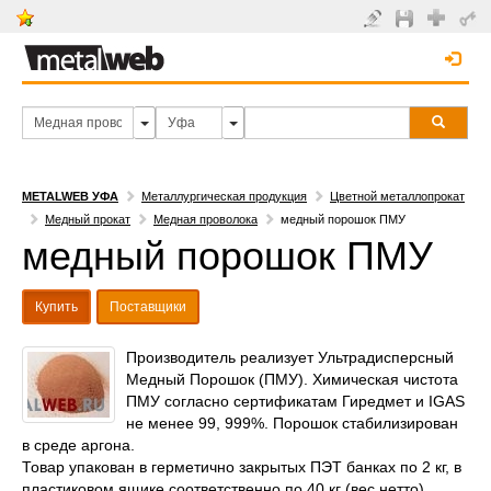
METALWEB УФА
Металлургическая продукция
Цветной металлопрокат
Медный прокат
Медная проволока
медный порошок ПМУ
медный порошок ПМУ
Купить
Поставщики
Производитель реализует Ультрадисперсный
Медный Порошок (ПМУ). Химическая чистота
ПМУ согласно сертификатам Гиредмет и IGAS
не менее 99, 999%. Порошок стабилизирован
в среде аргона.
Товар упакован в герметично закрытых ПЭТ банках по 2 кг, в
пластиковом ящике соответственно по 40 кг (вес нетто).