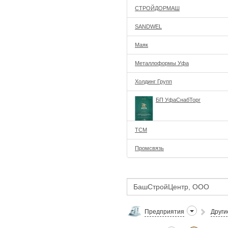
СТРОЙДОРМАШ
SANDWEL
Маяк
Металлоформы Уфа
Холдинг Групп
БП УфаСнабТорг
ТСМ
Промсвязь
Предприятия
Други