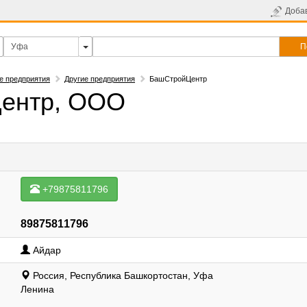
Доба
П
е предприятия
Другие предприятия
БашСтройЦентр
ентр, ООО
+79875811796
89875811796
Айдар
Россия, Республика Башкортостан, Уфа
Ленина