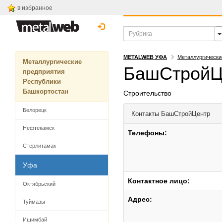
в избранное
METALWEB УФА
Металлургически
Металлургические
БашСтройЦ
предприятия
Республики
Башкортостан
Строительство
Белорецк
Контакты
БашСтройЦентр
Нефтекамск
Телефоны:
Стерлитамак
Уфа
Контактное лицо:
Октябрьский
Адрес:
Туймазы
Ишимбай