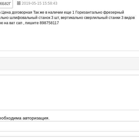
2019-05-15 15:58:43
6Б82Г
о.Цена договорная Так же в наличии еще 1 Горизантально фрезерный
ильно шлифовальный станок 3 шт, вертикально сверлильный станки 3 видов
ю на ват сап , пишите 898758117
еобходима авторизация.