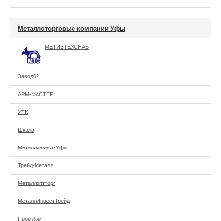
Металлоторговые компании Уфы
МЕТИЗТЕХСНАБ
Завод02
АРМ-МАСТЕР
УТК
Шкала
Металлинвест-Уфа
Трейд-Металл
Металлоптторг
МеталлИнвестТрейд
ПромЛом