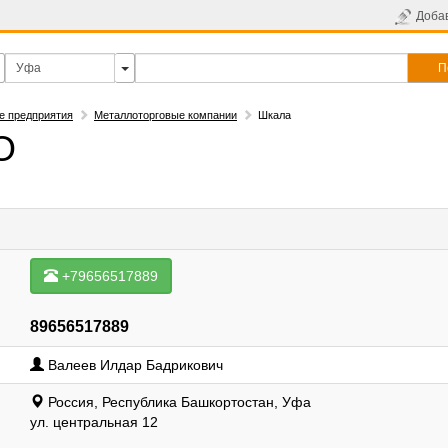
Доба
П
е предприятия
Металлоторговые компании
Шкала
О
+79656517889
89656517889
Валеев Илдар Бадрикович
Россия, Республика Башкортостан, Уфа
ул. центральная 12