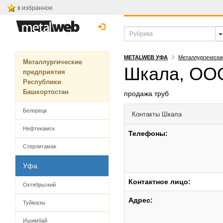
в избранное
METALWEB УФА
Металлургически
Металлургические
Шкала, ОО
предприятия
Республики
Башкортостан
продажа труб
Белорецк
Контакты
Шкала
Нефтекамск
Телефоны:
Стерлитамак
Уфа
Контактное лицо:
Октябрьский
Адрес:
Туймазы
Ишимбай