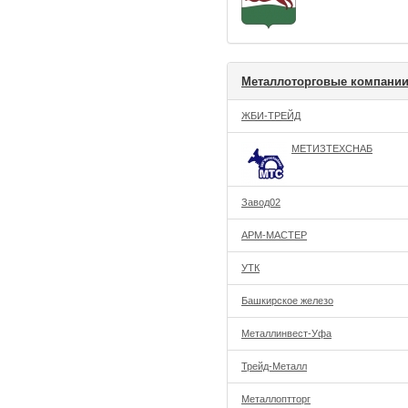
Металлоторговые компани
ЖБИ-ТРЕЙД
МЕТИЗТЕХСНАБ
Завод02
АРМ-МАСТЕР
УТК
Башкирское железо
Металлинвест-Уфа
Трейд-Металл
Металлоптторг