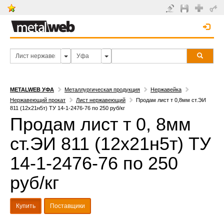
METALWEB УФА
Металлургическая продукция
Нержавейка
Нержавеющий прокат
Лист нержавеющий
Продам лист т 0,8мм ст.ЭИ
811 (12х21н5т) ТУ 14-1-2476-76 по 250 руб/кг
Продам лист т 0, 8мм
ст.ЭИ 811 (12х21н5т) ТУ
14-1-2476-76 по 250
руб/кг
Купить
Поставщики