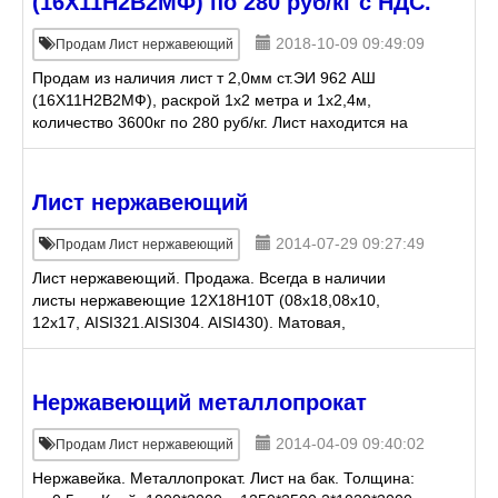
(16Х11Н2В2MФ) по 280 руб/кг с НДС.
2018-10-09 09:49:09
Продам Лист нержавеющий
Продам из наличия лист т 2,0мм ст.ЭИ 962 АШ
(16Х11Н2В2МФ), раскрой 1х2 метра и 1х2,4м,
количество 3600кг по 280 руб/кг. Лист находится на
нашем складе в Уфе. Абдульманов Ринат
Рамилевич 8-917-406-10-8
Лист нержавеющий
2014-07-29 09:27:49
Продам Лист нержавеющий
Лист нержавеющий. Продажа. Всегда в наличии
листы нержавеющие 12Х18Н10Т (08х18,08х10,
12х17, AISI321.AISI304. AISI430). Матовая,
зеркальная, шлифованная поверхность. Резка и
гибка листов. Для бань и м
Нержавеющий металлопрокат
2014-04-09 09:40:02
Продам Лист нержавеющий
Нержавейка. Металлопрокат. Лист на бак. Толщина: