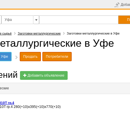
Доба
П
е сырьё
Заготовки металлургические
Заготовки металлургические в Уфе
металлургические в Уфе
в Уфе
Продать
Потребители
лений
Добавить объявление
еские
10Т гр.4
10Т гр.4 280(+10)х395(+10)х770(+10)