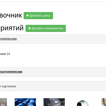
авочник
Добавить цены
приятий
Добавить предприятие
лургических
ская 14
еталлургических
в картинках