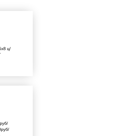
х8 ц/
Т
руб/
0руб/
о