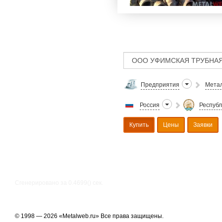
Предприятия
Метал
Россия
Республ
Купить
Цены
Заявки
Сгенерировано за 0.4699() cек.
© 1998 — 2026 «Metalweb.ru» Все права защищены.