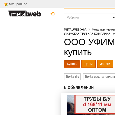
в избранное
METALWEB УФА
Металлургически
УФИМСКАЯ ТРУБНАЯ КОМПАНИЯ - ку
ООО УФИМ
купить
Купить
Цены
Заявки
Труба б у
Труба восстановлен
8 объявлений