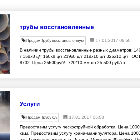
трубы восстановленные
17.01.2017 05:58
Продам Трубу восстановленную
В наличии трубы восстановленные разных диаметров: 146
т 159х8 ц/т 168х8 ц/т 219х8 ц/т 219х10 ц/т 325х10 ц/т ГОС
8732. Цена 25500руб/т 720*10 мм по 25 500 руб/тн.
Услуги
17.01.2017 05:58
Продам Трубу б/у
Предоставим услугу пескоструйной обработки. Цена 1000
кв.м. Предоставим услугу крана-манипулятора. Цена 100
час; Грузоподъемностью - 5 тонн. Межгород 30 руб/км. П