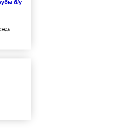
рубы б/у
сегда